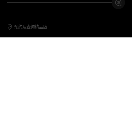
预约及查询精品店
联系我们
购物帮助
关于我们
关注DG
DG.COM