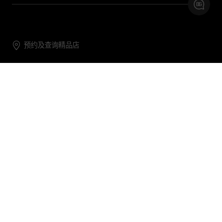
预约及查询精品店
联系我们
购物帮助
关于我们
关注DG
DG.COM