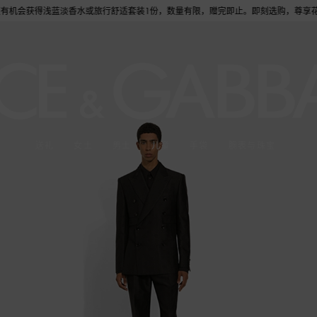
会获得浅蓝淡香水或旅行舒适套装1份，数量有限，赠完即止。即刻选购，尊享花呗至高12期
送礼
女士
男士
儿童
手袋
腕表与珠宝