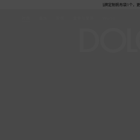
-8.19选购任意作品，单笔订单实付金额满6,000元即赠品牌定制帆布袋1个，更有机
时尚
香水
家居
美食与美酒
World