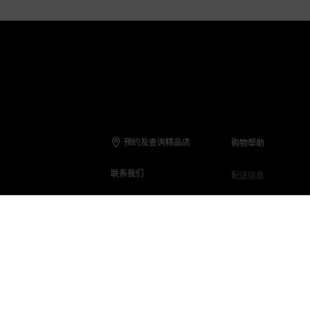
预约及查询精品店
购物帮助
联系我们
配送信息
联系电话
退货与退款
在线客服
保养与维修
客服Q&A
常见问题