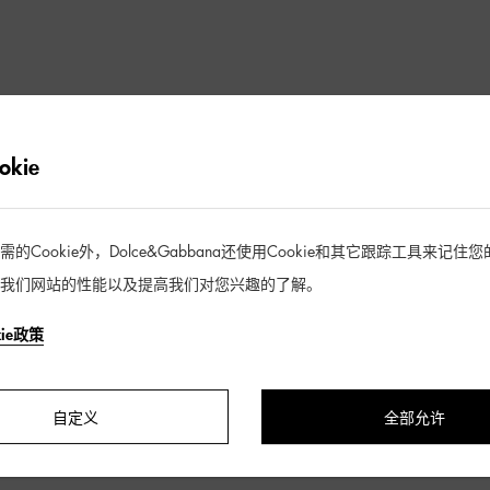
抱歉未找到符合您筛选条件的商品
kie
去逛逛
Cookie外，Dolce&Gabbana还使用Cookie和其它跟踪工具来记
我们网站的性能以及提高我们对您兴趣的了解。
kie政策
自定义
全部允许