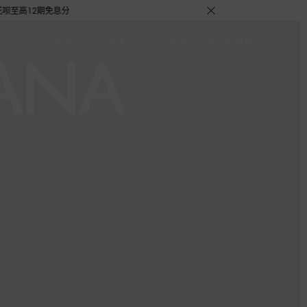
免息分期礼遇，下单即赠倾心之约女士香水随行装1.5ML，DOLCE&GABBANA 
搜索
登录
心愿单
购物袋