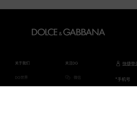
关于我们
关注DG
快捷登
DG世界
微信
*
手机号
公司信息
微博
隐私与COOKIE
小红书
DG.COM
抖音
微信视频号