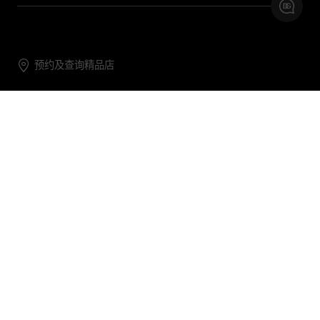
预约及查询精品店
联系我们
购物帮助
关于我们
关注DG
DG.COM