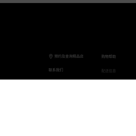
预约及查询精品店
购物帮助
联系我们
配送信息
联系电话
退货与退款
在线客服
保养与维修
客服Q&A
常见问题