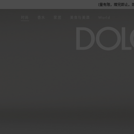
袋1个，更有机会获得浅蓝淡香水或旅行舒适套装1份，数量有限，赠完即止。即刻选购，尊享
时尚
香水
家居
美食与美酒
World