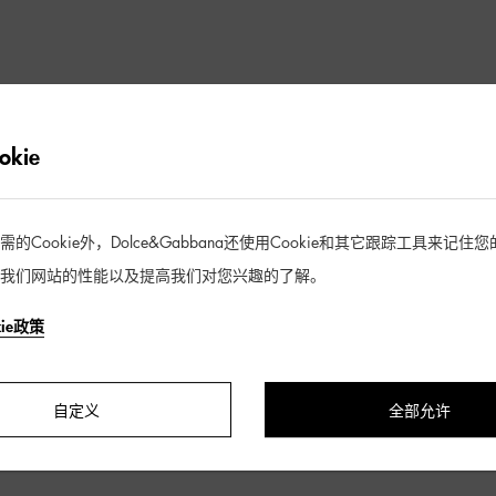
抱歉未找到符合您筛选条件的商品
kie
去逛逛
Cookie外，Dolce&Gabbana还使用Cookie和其它跟踪工具来记
我们网站的性能以及提高我们对您兴趣的了解。
kie政策
自定义
全部允许