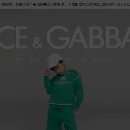
花呗至高12期免息分期礼遇，下单即赠倾心之约女士香水随行装1.5ML，DOLCE&G
送礼
女士
男士
儿童
手袋
腕表与珠宝