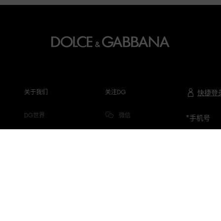
关于我们
关注DG
快捷登
DG世界
微信
*
手机号
公司信息
微博
隐私与COOKIE
小红书
DG.COM
抖音
微信视频号