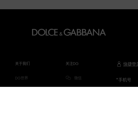
关于我们
关注DG
快捷登
DG世界
微信
*
手机号
公司信息
微博
隐私与COOKIE
小红书
DG.COM
抖音
微信视频号