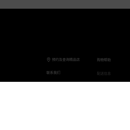
预约及查询精品店
购物帮助
联系我们
配送信息
联系电话
退货与退款
在线客服
保养与维修
客服Q&A
常见问题