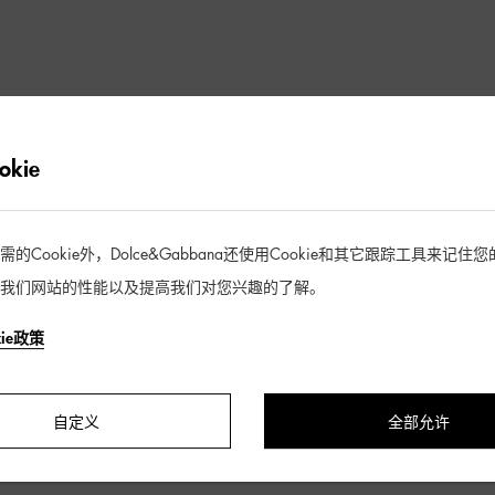
抱歉未找到符合您筛选条件的商品
kie
去逛逛
Cookie外，Dolce&Gabbana还使用Cookie和其它跟踪工具来记
我们网站的性能以及提高我们对您兴趣的了解。
kie政策
自定义
全部允许