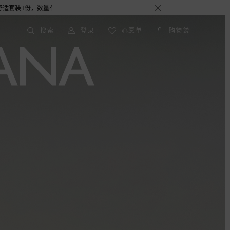
量有限，赠完即止。即刻选购，尊享花呗至高12期免息分期礼遇，下单即赠倾心之约女士香水
搜索
登录
心愿单
购物袋