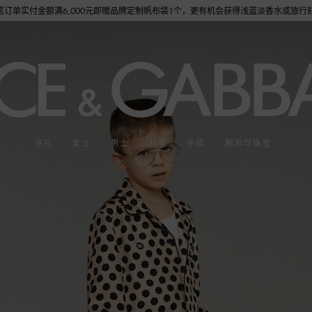
额满6,000元即赠品牌定制帆布袋1个，更有机会获得浅蓝淡香水或旅行舒适套装1份，数
送礼
女士
男士
儿童
手袋
腕表与珠宝