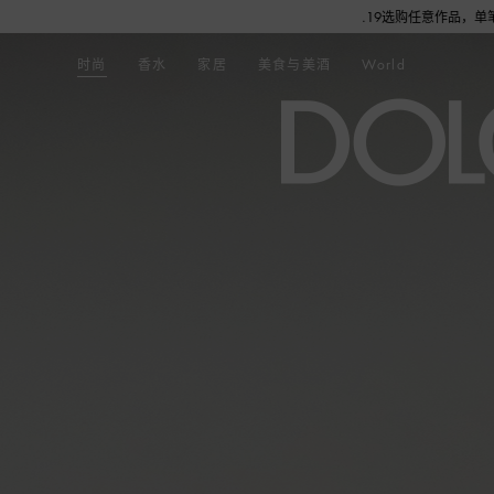
七夕礼赠：7.16-8.19选购任意作品，单笔订单实付金
时尚
香水
家居
美食与美酒
World