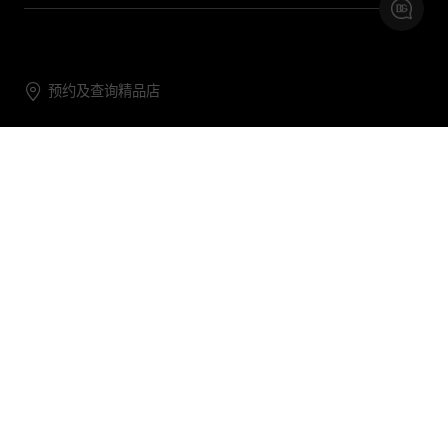
预约及查询精品店
联系我们
购物帮助
关于我们
关注DG
DG.COM