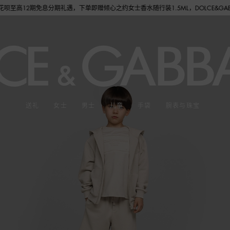
免息分期礼遇，下单即赠倾心之约女士香水随行装1.5ML，DOLCE&GABBANA 
送礼
女士
男士
儿童
手袋
腕表与珠宝