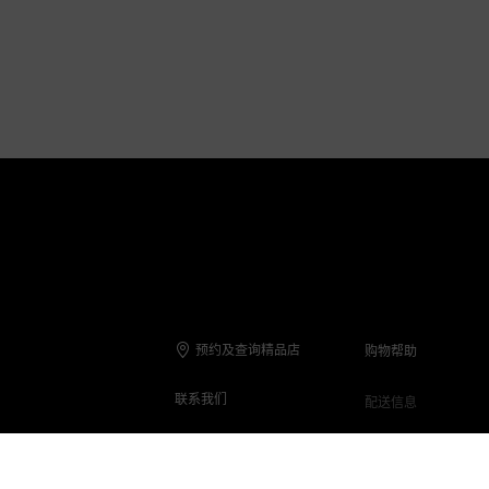
预约及查询精品店
购物帮助
联系我们
配送信息
联系电话
退货与退款