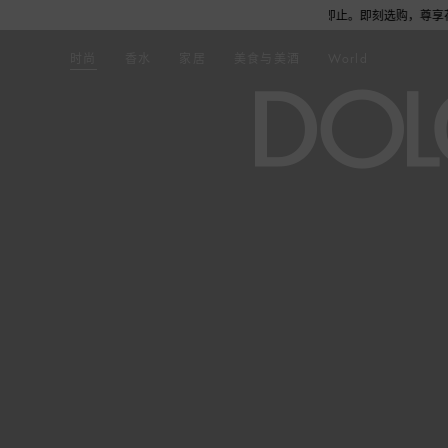
获得浅蓝淡香水或旅行舒适套装1份，数量有限，赠完即止。即刻选购，尊享花呗至高12期
时尚
香水
家居
美食与美酒
World