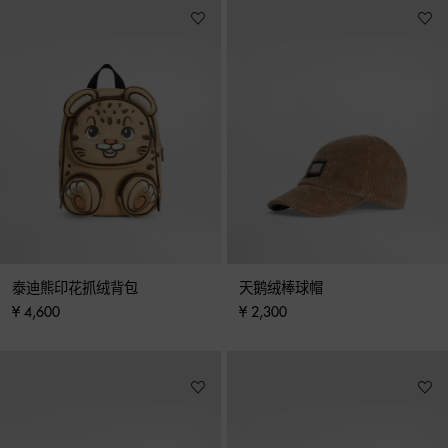
泰迪熊印花抓绒背包
天鹅绒棒球帽
¥ 4,600
¥ 2,300