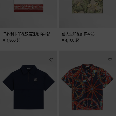
马约利卡印花双层珠地棉衬衫
仙人掌印花府绸衬衫
¥ 4,800 起
¥ 4,100 起