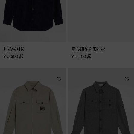
灯芯绒衬衫
贝壳印花府绸衬衫
¥ 5,300 起
¥ 4,100 起