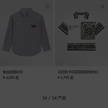
条纹府绸衬衫
马约利卡印花双层珠地衬衫
¥ 4,000 起
¥ 4,700 起
34 / 34 产品