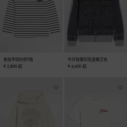
条纹平纹针织T恤
牛仔效果印花连帽卫衣
¥ 2,800 起
¥ 4,600 起