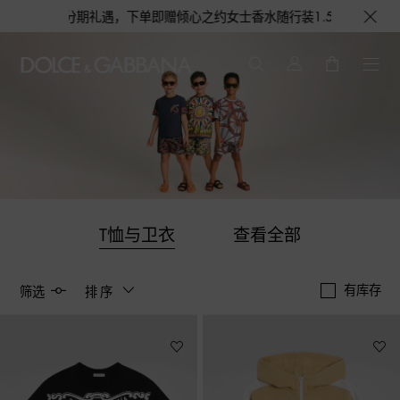
期礼遇，下单即赠倾心之约女士香水随行装1.5ML，DOLCE&GABBA
T恤与卫衣
查看全部
有库存
筛选
排序