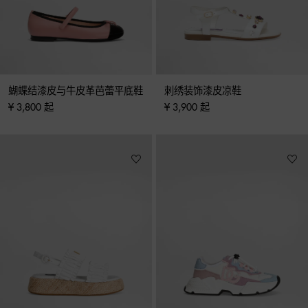
蝴蝶结漆皮与牛皮革芭蕾平底鞋
刺绣装饰漆皮凉鞋
¥ 3,800 起
¥ 3,900 起