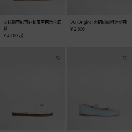
罗纹缎带细节纳帕皮革芭蕾平底
DG Original 天鹅绒面料运动鞋
鞋
¥ 2,800
¥ 4,100 起