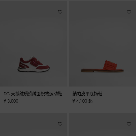
DG 天鹅绒质感绒面织物运动鞋
纳帕皮平底拖鞋
¥ 3,000
¥ 4,100 起