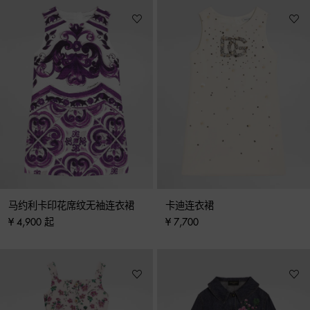
马约利卡印花席纹无袖连衣裙
卡迪连衣裙
¥ 4,900 起
¥ 7,700