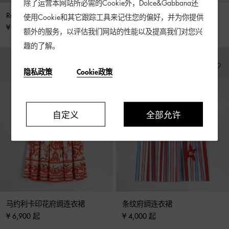
除了运营本网站所必需的Cookie外，Dolce&Gabbana还
Rachel 连衣裙
小玫瑰印花府绸连衣裙
使用Cookie和其它跟踪工具来记住您的偏好，并为你提供
¥ 9,100 起
¥ 4,400 起
额外的服务，以评估我们网站的性能以及提高我们对您兴
趣的了解。
隐私政策
Cookie政策
自定义
全部允许
马约利卡印花府绸连衣裙
条纹府绸连衣裙
¥ 6,900 起
¥ 4,000 起