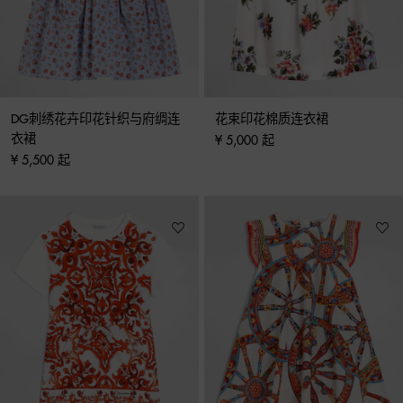
DG刺绣花卉印花针织与府绸连
花束印花棉质连衣裙
衣裙
¥ 5,000 起
¥ 5,500 起