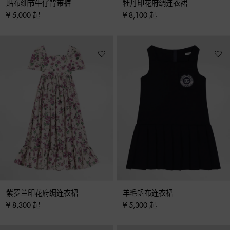
贴布细节牛仔背带裤
牡丹印花府绸连衣裙
¥ 5,000 起
¥ 8,100 起
紫罗兰印花府绸连衣裙
羊毛帆布连衣裙
¥ 8,300 起
¥ 5,300 起