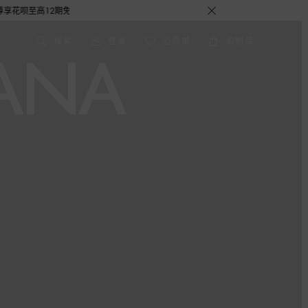
12期免息分期礼遇，下单即赠倾心之约女士香水随行装1.5ML，DOLCE&GABBA
搜索
登录
心愿单
购物袋