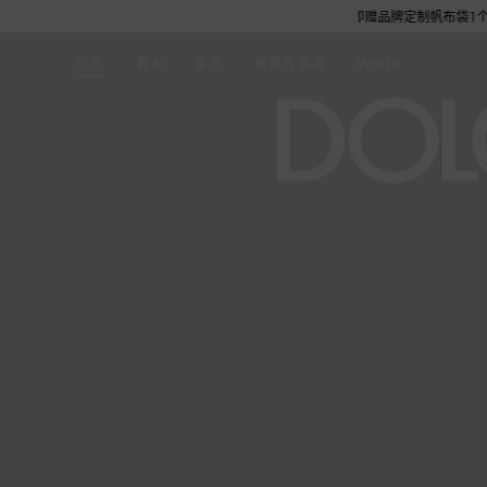
.16-8.19选购任意作品，单笔订单实付金额满6,000元即赠品牌定制帆布袋1个，
时尚
香水
家居
美食与美酒
World