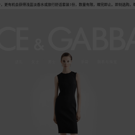
更有机会获得浅蓝淡香水或旅行舒适套装1份，数量有限，赠完即止。即刻选购，尊享花呗至高
送礼
女士
男士
儿童
手袋
腕表与珠宝