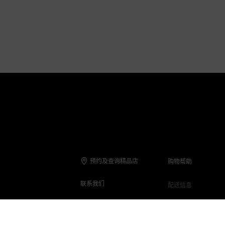
预约及查询精品店
购物帮助
联系我们
配送信息
联系电话
退货与退款