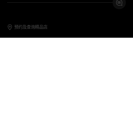
预约及查询精品店
联系我们
购物帮助
关于我们
关注DG
DG.COM