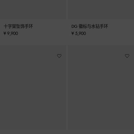
十字架坠饰手环
DG 徽标与水钻手环
¥ 9,900
¥ 5,900