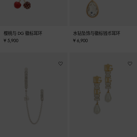
樱桃与 DG 徽标耳环
水钻坠饰与徽标钱币耳环
¥ 5,900
¥ 6,900