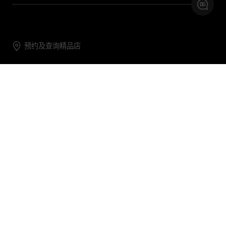
预约及查询精品店
联系我们
购物帮助
关于我们
关注DG
DG.COM