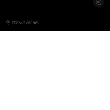
预约及查询精品店
联系我们
购物帮助
关于我们
关注DG
DG.COM