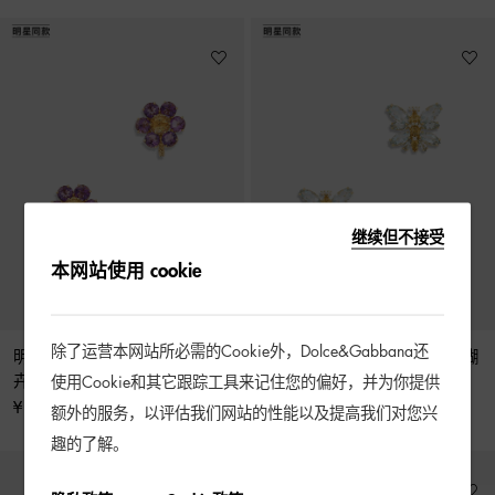
继续但不接受
本网站使用 cookie
除了运营本网站所必需的Cookie外，Dolce&Gabbana还
明星同款Spring 系列 紫水晶花
明星同款Butterfly 系列 海蓝宝蝴
卉装饰18K黄金耳环
蝶装饰18K黄金耳环
使用Cookie和其它跟踪工具来记住您的偏好，并为你提供
¥ 52,500
¥ 100,500
额外的服务，以评估我们网站的性能以及提高我们对您兴
趣的了解。