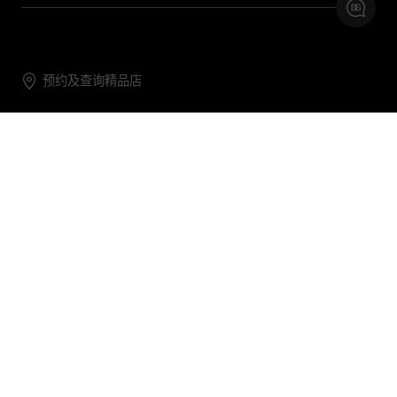
预约及查询精品店
联系我们
购物帮助
关于我们
关注DG
DG.COM