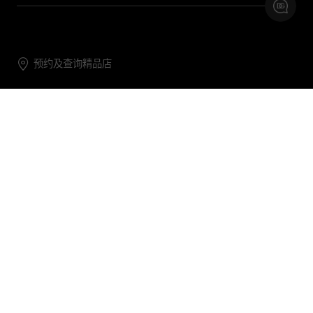
预约及查询精品店
联系我们
购物帮助
关于我们
关注DG
DG.COM