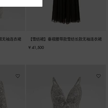
褶无袖连衣裙
【雪纺裙】垂褶腰带款雪纺长款无袖连衣裙
¥ 41,500