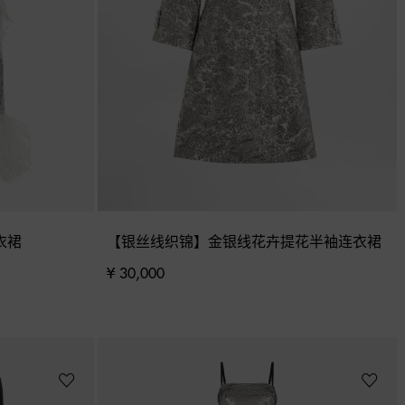
衣裙
【银丝线织锦】金银线花卉提花半袖连衣裙
¥ 30,000