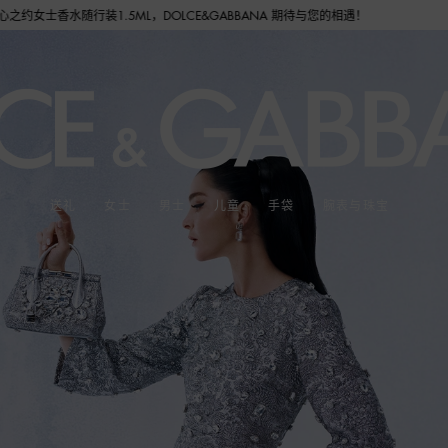
CE&GABBANA 期待与您的相遇！
送礼
女士
男士
儿童
手袋
腕表与珠宝