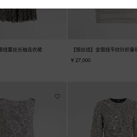
银线蕾丝长袖连衣裙
【银丝线】金银线平纹针织垂
¥ 27,000