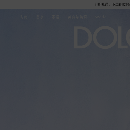
购，尊享花呗至高12期免息分期礼遇，下单即赠倾心之约女士香水随行装1.5ML，DOL
时尚
香水
家居
美食与美酒
World