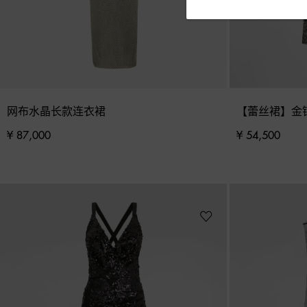
网布水晶长款连衣裙
【蕾丝裙】金
¥ 87,000
¥ 54,500