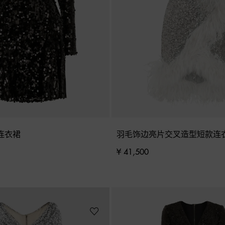
连衣裙
羽毛饰边亮片交叉造型短款连
¥ 41,500