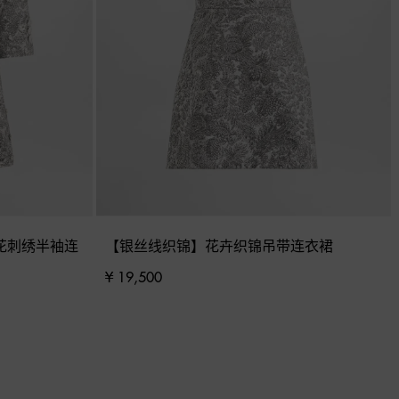
花刺绣半袖连
【银丝线织锦】花卉织锦吊带连衣裙
¥ 19,500