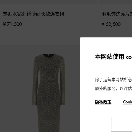
热贴水钻刺绣薄纱长款连衣裙
羽毛饰边亮片
¥ 71,500
¥ 52,500
本网站使用 coo
除了运营本网站所必需的
额外的服务，以评估
隐私政策
Coo