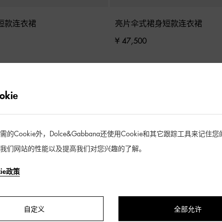
短款连衣裙
亮片伞式裙身短款连衣裙
¥ 47,500
kie
Cookie外，Dolce&Gabbana还使用Cookie和其它跟踪工具来记
我们网站的性能以及提高我们对您兴趣的了解。
kie政策
自定义
全部允许