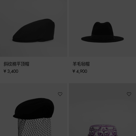
斜纹棉平顶帽
羊毛毡帽
¥ 3,400
¥ 4,900