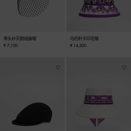
带头纱天鹅绒扁帽
马约利卡印花帽
¥ 7,100
¥ 14,500