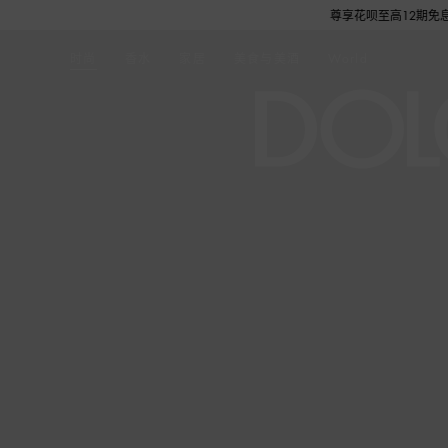
旅行舒适套装1份，数量有限，赠完即止。即刻选购，尊享花呗至高12期免息分期礼遇，下单
时尚
香水
家居
美食与美酒
World