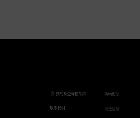
预约及查询精品店
购物帮助
联系我们
配送信息
联系电话
退货与退款
在线客服
保养与维修