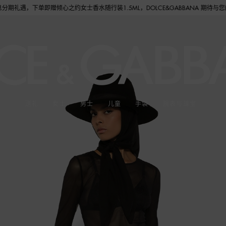
即赠倾心之约女士香水随行装1.5ML，DOLCE&GABBANA 期待与您的相遇！
送礼
女士
男士
儿童
手袋
腕表与珠宝