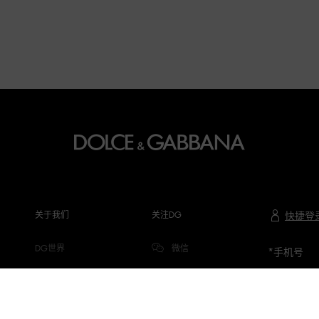
关于我们
关注DG
快捷登
DG世界
微信
*
手机号
公司信息
微博
隐私与COOKIE
小红书