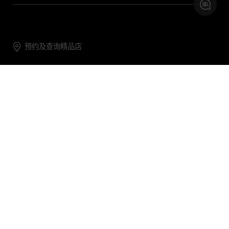
预约及查询精品店
联系我们
购物帮助
关于我们
关注DG
DG.COM