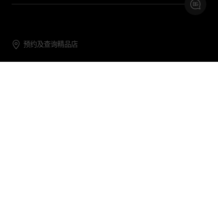
预约及查询精品店
联系我们
购物帮助
关于我们
关注DG
DG.COM