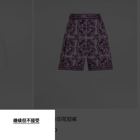
马约利卡印花短裤
继续但不接受
¥ 10,500