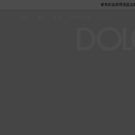
笔订单实付金额满6,000元即赠品牌定制帆布袋1个，更有机会获得浅蓝淡香水或旅行舒适
时尚
香水
家居
美食与美酒
World