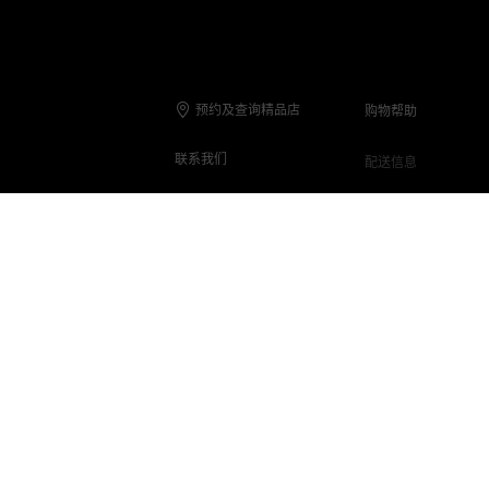
预约及查询精品店
购物帮助
联系我们
配送信息
联系电话
退货与退款
在线客服
保养与维修
客服Q&A
常见问题