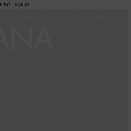
之约女士香水随行装1.5ML，DOLCE&GABBANA 期待与您的相遇！
搜索
登录
心愿单
购物袋