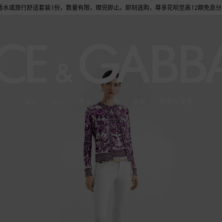
套装1份，数量有限，赠完即止。即刻选购，尊享花呗至高12期免息分期礼遇，下单即赠倾心
送礼
女士
男士
儿童
手袋
腕表与珠宝