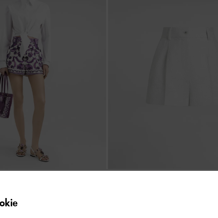
短裤
弹力席纹短裤
kie
¥ 9,500