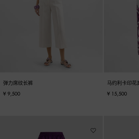
弹力席纹长裤
马约利卡印花真丝
¥ 9,500
¥ 15,500