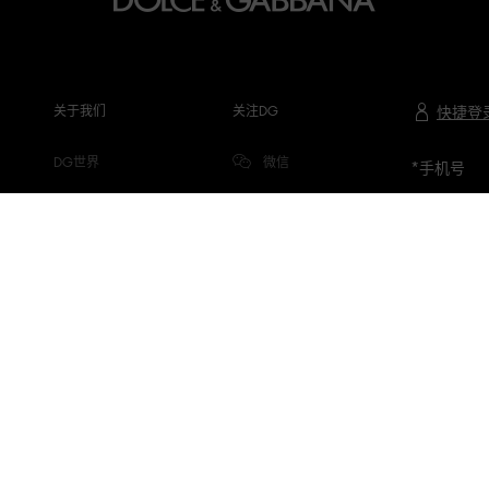
关于我们
关注DG
快捷登
DG世界
微信
*
手机号
公司信息
微博
隐私与COOKIE
小红书
DG.COM
抖音
微信视频号
专属品牌顾问