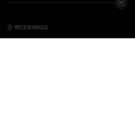
预约及查询精品店
联系我们
购物帮助
关于我们
关注DG
DG.COM