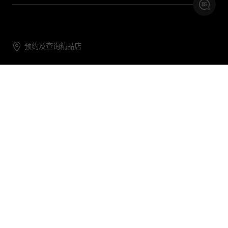
预约及查询精品店
联系我们
购物帮助
关于我们
关注DG
DG.COM