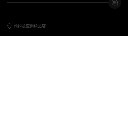
预约及查询精品店
联系我们
购物帮助
关于我们
关注DG
DG.COM