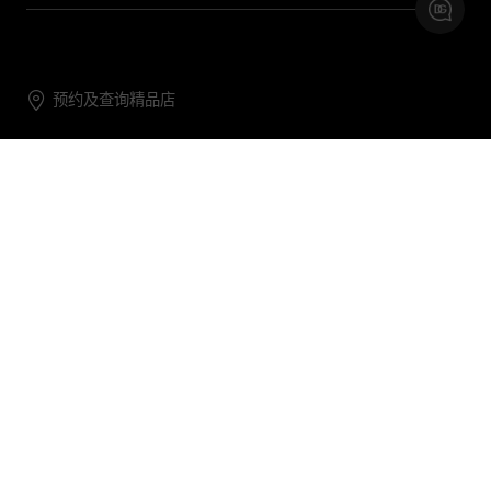
预约及查询精品店
联系我们
购物帮助
关于我们
关注DG
DG.COM