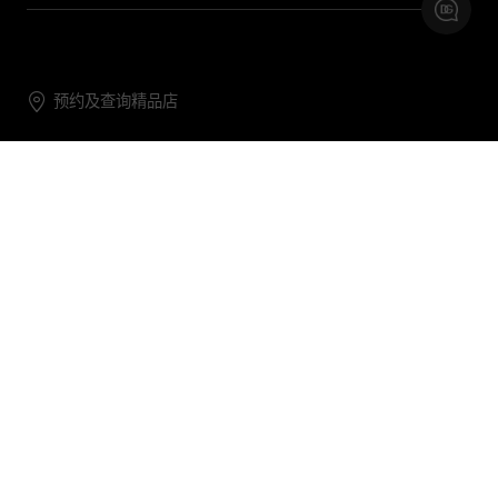
预约及查询精品店
联系我们
购物帮助
关于我们
关注DG
DG.COM