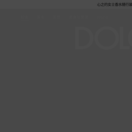
购，尊享花呗至高12期免息分期礼遇，下单即赠倾心之约女士香水随行装1.5ML，DOL
时尚
香水
家居
美食与美酒
World