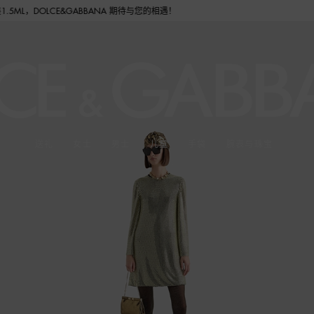
CE&GABBANA 期待与您的相遇！
送礼
女士
男士
儿童
手袋
腕表与珠宝