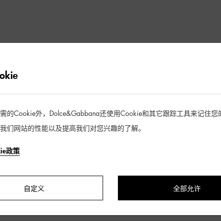
抱歉未找到符合您筛选条件的商品
kie
去逛逛
Cookie外，Dolce&Gabbana还使用Cookie和其它跟踪工具来记
我们网站的性能以及提高我们对您兴趣的了解。
kie政策
自定义
全部允许