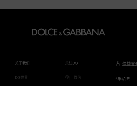
关于我们
关注DG
快捷登
DG世界
微信
*
手机号
公司信息
微博
隐私与COOKIE
小红书
DG.COM
抖音
微信视频号