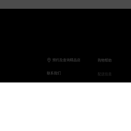
预约及查询精品店
购物帮助
联系我们
配送信息
联系电话
退货与退款
在线客服
保养与维修
客服Q&A
常见问题