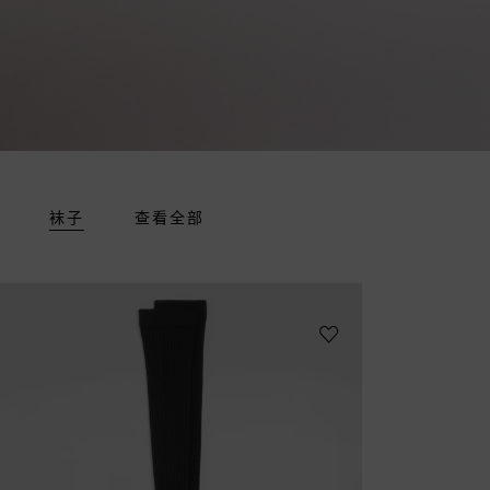
袜子
查看全部