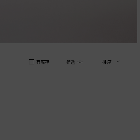
有库存
排序
筛选