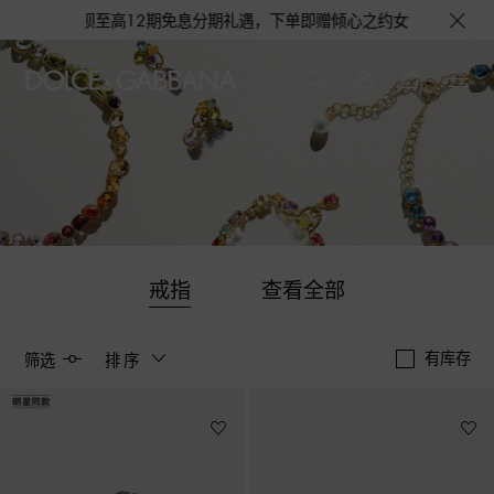
享花呗至高12期免息分期礼遇，下单即赠倾心之约女士香水随行装1.5ML
戒指
查看全部
有库存
筛选
排序