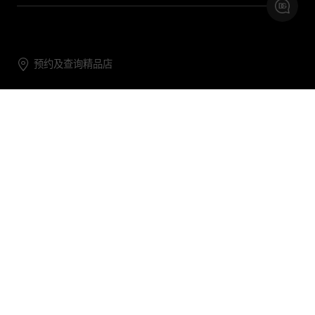
预约及查询精品店
联系我们
购物帮助
关于我们
关注DG
DG.COM