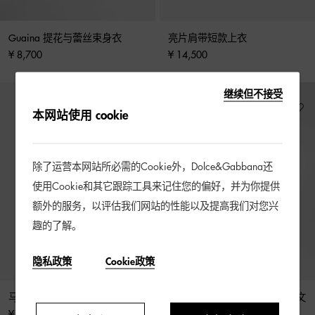
Guaina 提花与蕾丝束身衣
亮片肩带短款上衣
¥ 8,700
¥ 14,500
继续但不接受
本网站使用 cookie
除了运营本网站所必需的Cookie外，Dolce&Gabbana还
使用Cookie和其它跟踪工具来记住您的偏好，并为你提供
额外的服务，以评估我们网站的性能以及提高我们对您兴
趣的了解。
隐私政策
Cookie政策
马约利卡印花素绉缎束身衣
明星同款真丝与蔷薇印花蕾丝文
胸
¥ 10,500