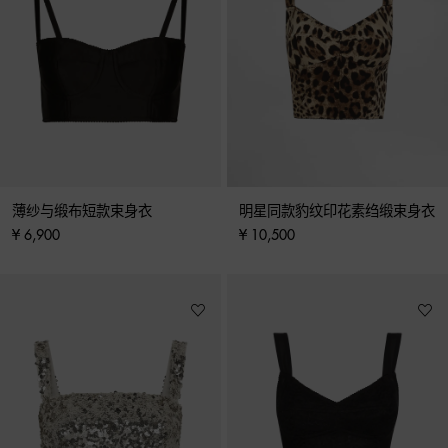
薄纱与缎布短款束身衣
明星同款豹纹印花素绉缎束身衣
¥ 6,900
¥ 10,500