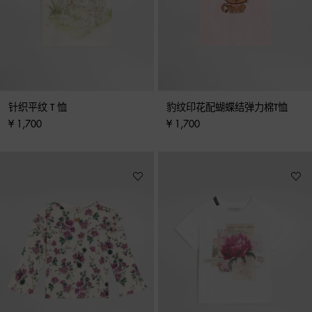
针织平纹 T 恤
豹纹印花配蝴蝶结弹力棉T恤
¥ 1,700
¥ 1,700