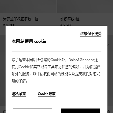
紫罗兰印花细罗纹 T 恤
针织平纹T恤
¥ 2,500
¥ 2,200
继续但不接受
本网站使用 cookie
除了运营本网站所必需的Cookie外，Dolce&Gabbana还
使用Cookie和其它跟踪工具来记住您的偏好，并为你提供
额外的服务，以评估我们网站的性能以及提高我们对您兴
趣的了解。
隐私政策
Cookie政策
印花饰以亮片刺绣针织T恤
马约利卡印花平纹针织短袖 T 恤