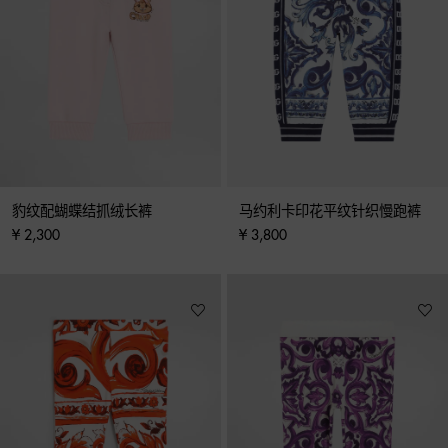
豹纹配蝴蝶结抓绒长裤
马约利卡印花平纹针织慢跑裤
¥ 2,300
¥ 3,800