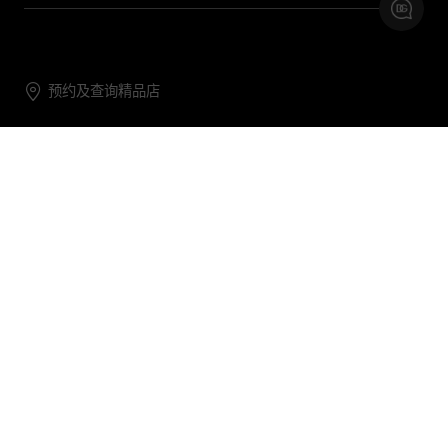
预约及查询精品店
联系我们
购物帮助
关于我们
关注DG
DG.COM