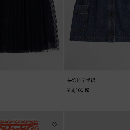
拼饰丹宁半裙
¥ 4,100 起