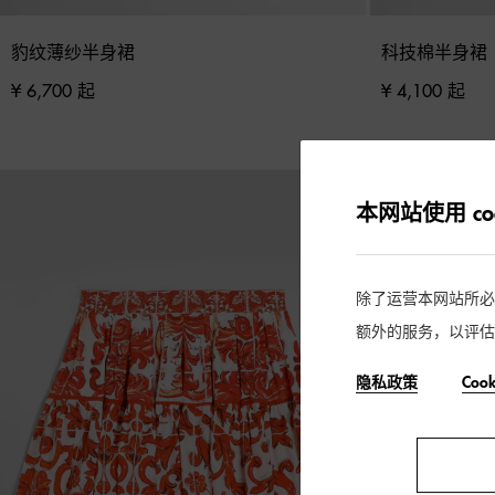
豹纹薄纱半身裙
科技棉半身裙
¥ 6,700 起
¥ 4,100 起
本网站使用 coo
除了运营本网站所必需的
额外的服务，以评估
隐私政策
Coo