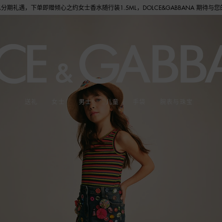
水随行装1.5ML，DOLCE&GABBANA 期待与您的相遇！
送礼
女士
男士
儿童
手袋
腕表与珠宝