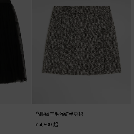
鸟眼纹羊毛混纺半身裙
¥ 4,900 起