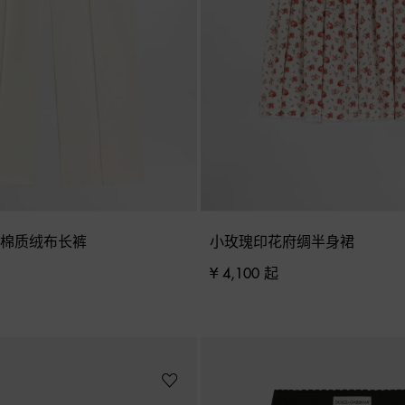
钻棉质绒布长裤
小玫瑰印花府绸半身裙
¥ 4,100 起