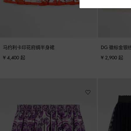
马约利卡印花府绸半身裙
DG 徽标金银
¥ 4,400 起
¥ 2,900 起