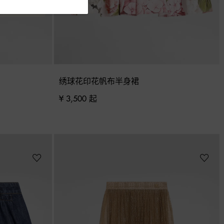
绣球花印花帆布半身裙
¥ 3,500 起