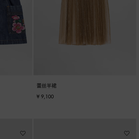
蕾丝半裙
¥ 9,100