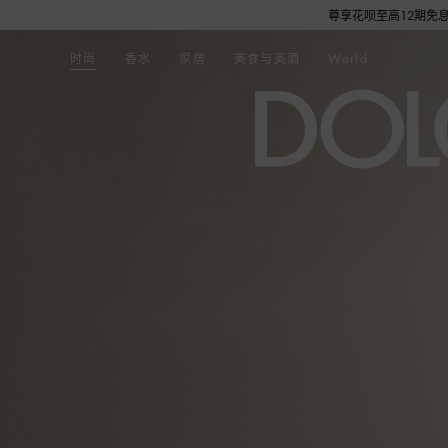
数量有限，赠完即止。即刻选购，尊享花呗至高12期免息分期礼遇，下单即赠倾心之约女士香
时尚
香水
家居
美食与美酒
World