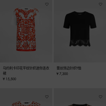
马约利卡印花平纹针织迷你连衣
蕾丝饰边针织T恤
裙
¥ 7,300
¥ 15,500