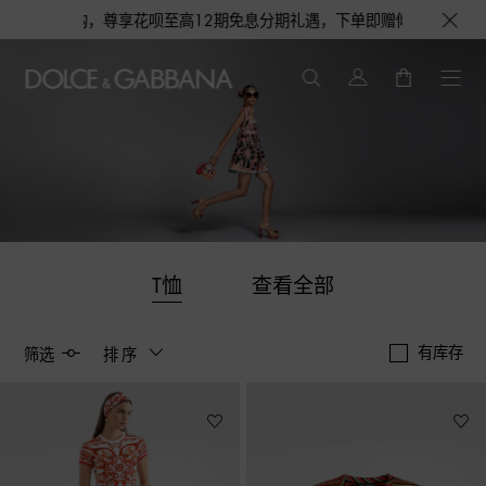
购，尊享花呗至高12期免息分期礼遇，下单即赠倾心之约女士香水随行装1.5
T恤
查看全部
有库存
筛选
排序